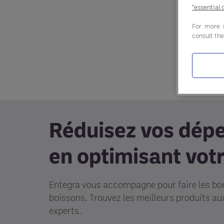
"essential 
For more 
consult th
Réduisez vos dépe
en optimisant votr
Entegra vous accompagne pour faire les bon
boissons. Trouvez les meilleurs produits au
experts.