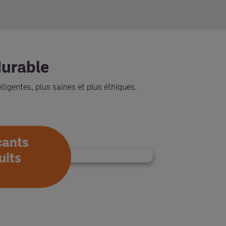
durable
lligentes, plus saines et plus éthiques.
cants
uits