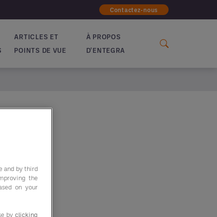
Contactez-nous
ARTICLES ET
À PROPOS
S
POINTS DE VUE
D'ENTEGRA
e and by third
improving the
based on your
use by
clicking