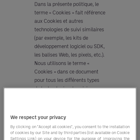
Dans la présente politique, le
terme « Cookies » fait référence
aux Cookies et autres
technologies de suivi similaires
(par exemple, les kits de
développement logiciel ou SDK,
les balises Web, les pixels, etc.).
Nous utilisons le terme «
Cookies » dans ce document
pour tous les différents types
de technologies de suivi, en
tant que facilitateur de la
compréhension globale de la
technologie.
We respect your privacy
By clicking on "Accept all cookies", you consent to the installation
of cookies by our Site and by third parties (list available on Cookie
2. Quels Cookies
Settings Link) on your device for the purpose of improving the