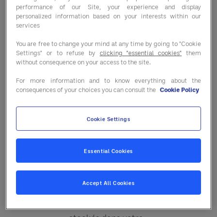
pouvons-nous
performance of our Site, your experience and display
personalized information based on your interests within our
utiliser ?
services
Les types de Cookies que nous
You are free to change your mind at any time by going to "Cookie
pouvons utiliser sont les
Settings" or to refuse by
clicking "essential cookies"
them
without consequence on your access to the site.
suivants:
For more information and to know everything about the
Cookies de session :
consequences of your choices you can consult the
Cookie Policy
ces Cookies permettent
à notre Site de relier vos
Cookie Settings
actions au cours d'une
session de navigation et
sont automatiquement
Essential Cookies
supprimés lorsque vous
fermez le navigateur;
Accept All Cookies
Cookies persistants :
ces Cookies restent