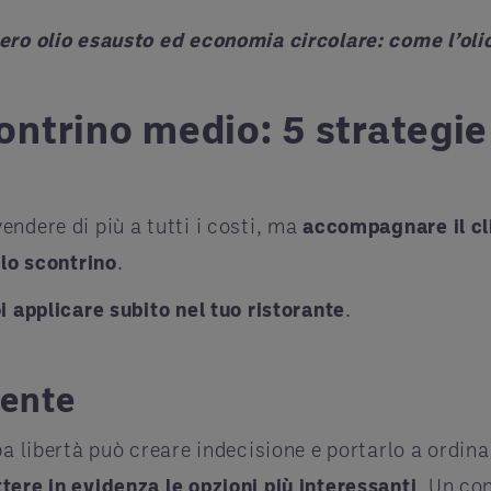
ero olio esausto ed economia circolare: come l’oli
trino medio: 5 strategie 
ndere di più a tutti i costi, ma
accompagnare il cl
llo scontrino
.
 applicare subito nel tuo ristorante
.
iente
pa libertà può creare indecisione e portarlo a ordin
tere in evidenza le opzioni più interessanti
. Un con