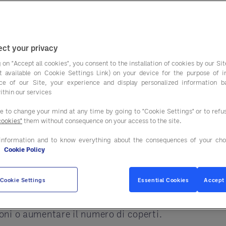
importanti per chi g
ntre
lavorare sul valore di ogni tavolo è una leva 
hospitality
, analizziamo cosa funziona davvero e c
ct your privacy
 on "Accept all cookies", you consent to the installation of cookies by our Sit
ist available on Cookie Settings Link) on your device for the purpose of 
che per aumentare lo scontrino medio, migliorando 
ce of our Site, your experience and display personalized information 
ithin our services
ee to change your mind at any time by going to "Cookie Settings" or to ref
cookies"
them without consequence on your access to the site.
o e perché incide sulla re
information and to know everything about the consequences of your cho
e
Cookie Policy
 ogni cliente o tavolo all’interno del ristorante
. È
l fatturato.
Cookie Settings
Essential Cookies
Accept 
rare più ricavi a parità di clienti
. Questo permette 
oni o aumentare il numero di coperti.