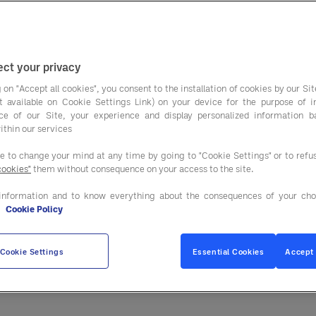
ct your privacy
 on "Accept all cookies", you consent to the installation of cookies by our Sit
ist available on Cookie Settings Link) on your device for the purpose of 
ce of our Site, your experience and display personalized information 
ithin our services
ee to change your mind at any time by going to "Cookie Settings" or to ref
cookies"
them without consequence on your access to the site.
information and to know everything about the consequences of your cho
e
Cookie Policy
ure préparation et prés
Cookie Settings
Essential Cookies
Accept 