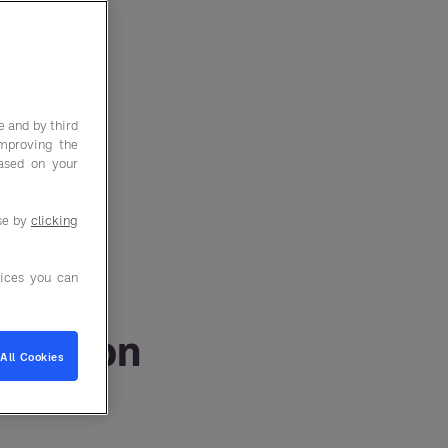
e and by third
improving the
based on your
use by
clicking
ices you can
entation
All Cookies