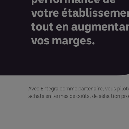
votre établisseme
tout en augmenta
vos marges.
Avec Entegra comme partenaire, vous pilote
achats en termes de coûts, de sélection pro