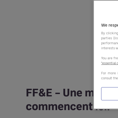
We respe
By clicking
parties (l
performan
interests w
You are fr
"essential 
For more 
consult th
FF&E – Une meille
commencent ici.