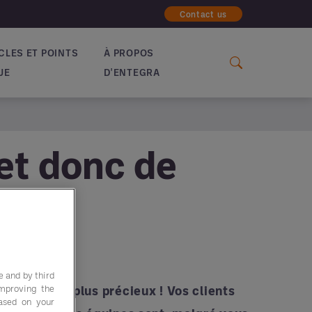
Contact us
CLES ET POINTS
À PROPOS
UE
D'ENTEGRA
et donc de
e and by third
 de plus en plus précieux ! Vos clients
improving the
based on your