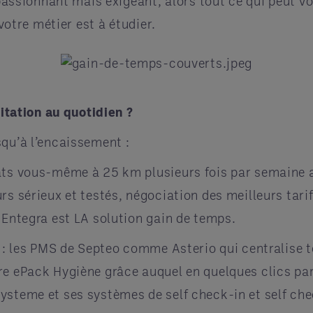
 passionnant mais exigeant, alors tout ce qui peut v
votre métier est à étudier.
tation au quotidien ?
squ’à l’encaissement :
ats vous-même à 25 km plusieurs fois par semaine a
s sérieux et testés, négociation des meilleurs tarifs
 Entegra est LA solution gain de temps.
s : les PMS de Septeo comme Asterio qui centralise t
re ePack Hygiène grâce auquel en quelques clics pa
ysteme et ses systèmes de self check-in et self ch